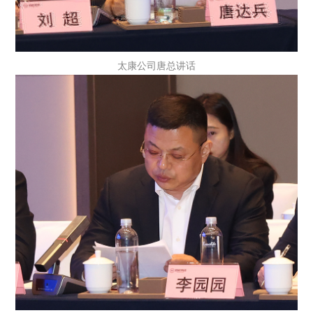
太康公司唐总讲话