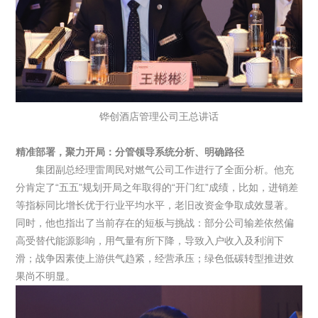
铧创酒店管理公司王总讲话
精准部署，聚力开局：分管领导系统分析、明确路径
集团副总经理雷周民对燃气公司工作进行了全面分析。他充
分肯定了“五五”规划开局之年取得的“开门红”成绩，比如，进销差
等指标同比增长优于行业平均水平，老旧改资金争取成效显著。
同时，他也指出了当前存在的短板与挑战：部分公司输差依然偏
高受替代能源影响，用气量有所下降，导致入户收入及利润下
滑；战争因素使上游供气趋紧，经营承压；绿色低碳转型推进效
果尚不明显。