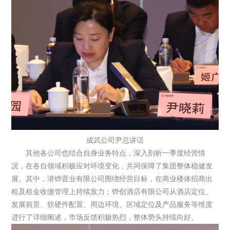
成武公司尹总讲话
其他各公司也结合自身业务特点，深入剖析一季度经营情
况，在各自领域积极应对环境变化，共同保障了集团整体稳健发
展。其中，潜铧置业有限公司围绕经营目标，在商业楼体招商出
租及租金收缴管理上持续发力；铧创酒店有限公司从酒店定位、
发展前景、软硬件配置、周边环境、区域定位及产品服务等维度
进行了详细阐述，市场反馈积极热烈，整体势头持续向好。