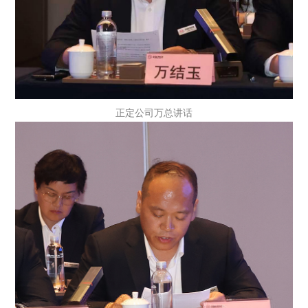
正定公司万总讲话